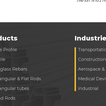
ות בסרגל הנגישות
ducts
Industri
 Profile
Transportati
ile
Construction
rglass Rebars
Aerospace &
angular & Flat Rods
Medical Devi
angular tubes
Industrial
d Rods