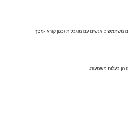
כל העמודים באתר זה כתובים בקוד תקין HTML5. ת (כגון קוראי-מסך
אם הן בעלות משמעות