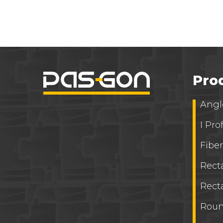
Pro
Angle
I Prof
Fibe
Rect
Rect
Roun