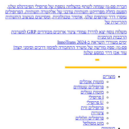
חברת פס-גון שמחה לשתף בהצלחה נוספת של פרופילי הפיברגלס שלנו,
הפעם כחלק מפרויקט תשתיות עדכני של אלקטרה תשתיות. הפרופילים
נמסרו דרך שותפים שלנו, אדמיר טכנולוגיות, ומסייעים בעיצוב התשתית
הקריטית של
משלוח נוסף יצא לדרך! עמודי צינור ארוכים מבודדים GRP למערכת
הרכבות הגרמנית
ימים מעוררי השראה ב-InnoTrans 2024
פס-גון: ספק מורשה של משרד התחבורה לסימון דרכים וסימני קצה!
עוד אבן דרך במסע שלנו!
מוצרים
מוטות אובלים
פרופילים שטוחים
מוטות עגולים
I פרופילי
U פרופילי
פרופילים זוית
צינורות
פרופילים חלולים
מוט מסולסל
תעשיות