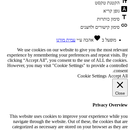
text_fields
הקטנת טקסט
font_download
גופן קריא
title
סימון כותרות
link
סימון קישורים ולחצנים
favorite
מופעל ב
אהבה
ע״י
עמית מורנו
We use cookies on our website to give you the most relevant
experience by remembering your preferences and repeat visits. By
clicking “Accept All”, you consent to the use of ALL the cookies.
However, you may visit "Cookie Settings" to provide a controlled
consent.
Cookie Settings
Accept All
Close
Privacy Overview
This website uses cookies to improve your experience while you
navigate through the website. Out of these, the cookies that are
categorized as necessary are stored on your browser as they are