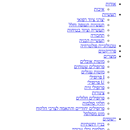
אודות
איכות
תעשיות
יצרני ציוד רפואי
תעשיות תעופה וחלל
תעשייה וציוד בטיחות
תחבורה
תעשיית הבניה
טכנולוגיית פולטרוזיה
פרוייקטים
מוצרים
מוטות אובלים
פרופילים שטוחים
מוטות עגולים
I פרופילי
U פרופילי
פרופילי זוית
צינורות
פרופילים חלולים
חלקי סולמות
פרופילים יחודיים והתאמה לצרכי הלקוח
מוט מסולסל
יישומים
בניין ותשתיות
סולמות וכלי עבודה