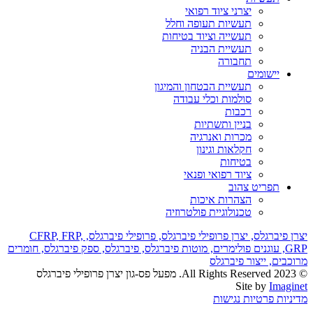
יצרני ציוד רפואי
תעשיות תעופה וחלל
תעשייה וציוד בטיחות
תעשיית הבניה
תחבורה
יישומים
תעשיית הבטחון והמיגון
סולמות וכלי עבודה
רכבות
בניין ותשתיות
מכרות ואנרגיה
חקלאות וגינון
בטיחות
ציוד רפואי ופנאי
תפריט צהוב
הצהרות איכות
טכנולוגיית פולטרוזיה
יצרן פיברגלס,
יצרן פרופילי פיברגלס,
פרופילי פיברגלס,
FRP,
CFRP,
GRP,
עוגנים פולימרים,
מוטות פיברגלס,
פיברגלס,
ספק פיברגלס,
חומרים
מרוכבים,
ייצור פיברגלס
© 2023 All Rights Reserved. מפעל פס-גון יצרן פרופילי פיברגלס
Site by
Imaginet
מדיניות פרטיות
נגישות