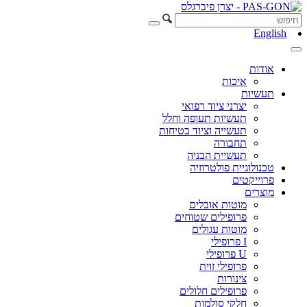
English
אודות
איכות
תעשיות
יצרני ציוד רפואי
תעשיות תעופה וחלל
תעשייה וציוד בטיחות
תחבורה
תעשיית הבניה
טכנולוגיית פולטרוזיה
פרוייקטים
מוצרים
מוטות אובלים
פרופילים שטוחים
מוטות עגולים
I פרופילי
U פרופילי
פרופילי זוית
צינורות
פרופילים חלולים
חלקי סולמות