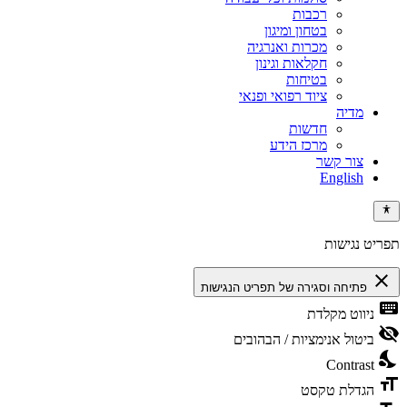
רכבות
בטחון ומיגון
מכרות ואנרגיה
חקלאות וגינון
בטיחות
ציוד רפואי ופנאי
מדיה
חדשות
מרכז הידע
צור קשר
English
תפריט נגישות
close
פתיחה וסגירה של תפריט הנגישות
keyboard
ניווט מקלדת
visibility_off
ביטול אנימציות / הבהובים
nights_stay
Contrast
format_size
הגדלת טקסט