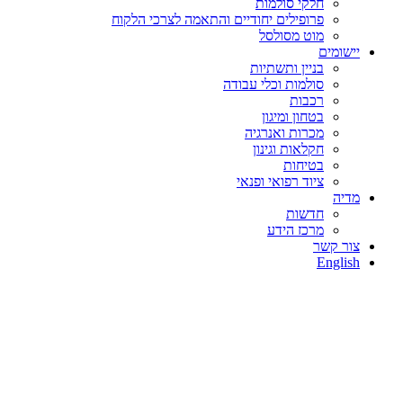
חלקי סולמות
פרופילים יחודיים והתאמה לצרכי הלקוח
מוט מסולסל
יישומים
בניין ותשתיות
סולמות וכלי עבודה
רכבות
בטחון ומיגון
מכרות ואנרגיה
חקלאות וגינון
בטיחות
ציוד רפואי ופנאי
מדיה
חדשות
מרכז הידע
צור קשר
English