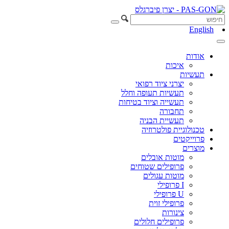
English
אודות
איכות
תעשיות
יצרני ציוד רפואי
תעשיות תעופה וחלל
תעשייה וציוד בטיחות
תחבורה
תעשיית הבניה
טכנולוגיית פולטרוזיה
פרוייקטים
מוצרים
מוטות אובלים
פרופילים שטוחים
מוטות עגולים
I פרופילי
U פרופילי
פרופילי זוית
צינורות
פרופילים חלולים