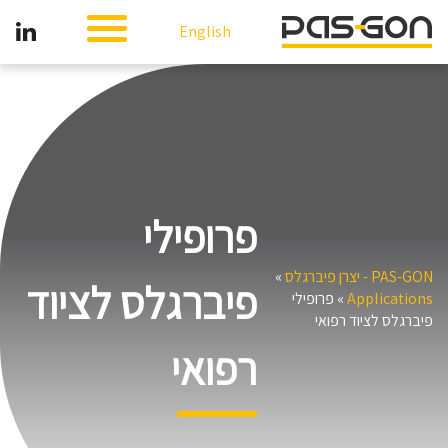
English
פרופילי
PAS-GON - יצרן פיברגלס
»
פיברגלס לציוד
Applications
»
פרופילי
פיברגלס לציוד רפואי
רפואי