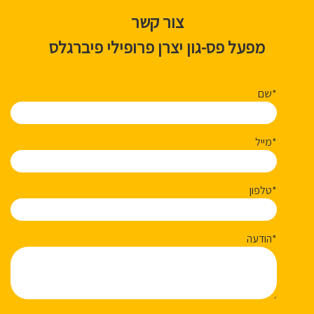
צור קשר
מפעל פס-גון יצרן פרופילי פיברגלס
שם*
מייל*
טלפון*
הודעה*