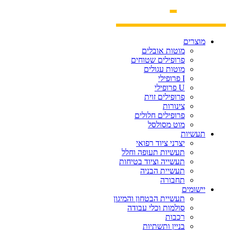
מוצרים
מוטות אובלים
פרופילים שטוחים
מוטות עגולים
I פרופילי
U פרופילי
פרופילים זוית
צינורות
פרופילים חלולים
מוט מסולסל
תעשיות
יצרני ציוד רפואי
תעשיות תעופה וחלל
תעשייה וציוד בטיחות
תעשיית הבניה
תחבורה
יישומים
תעשיית הבטחון והמיגון
סולמות וכלי עבודה
רכבות
בניין ותשתיות