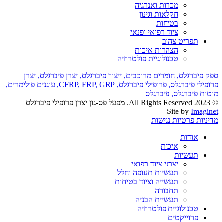
מכרות ואנרגיה
חקלאות וגינון
בטיחות
ציוד רפואי ופנאי
תפריט צהוב
הצהרות איכות
טכנולוגיית פולטרוזיה
ספק פיברגלס,
חומרים מרוכבים,
ייצור פיברגלס,
יצרן פיברגלס,
יצרן
פרופילי פיברגלס,
פרופילי פיברגלס,
GRP,
FRP,
CFRP,
עוגנים פולימרים,
מוטות פיברגלס,
פיברגלס
© 2023 All Rights Reserved. מפעל פס-גון יצרן פרופילי פיברגלס
Site by
Imaginet
מדיניות פרטיות
נגישות
אודות
איכות
תעשיות
יצרני ציוד רפואי
תעשיות תעופה וחלל
תעשייה וציוד בטיחות
תחבורה
תעשיית הבניה
טכנולוגיית פולטרוזיה
פרוייקטים