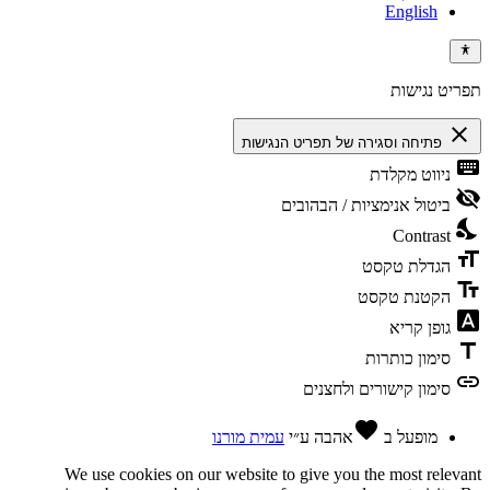
English
תפריט נגישות
close
פתיחה וסגירה של תפריט הנגישות
keyboard
ניווט מקלדת
visibility_off
ביטול אנימציות / הבהובים
nights_stay
Contrast
format_size
הגדלת טקסט
text_fields
הקטנת טקסט
font_download
גופן קריא
title
סימון כותרות
link
סימון קישורים ולחצנים
favorite
מופעל ב
אהבה
ע״י
עמית מורנו
We use cookies on our website to give you the most relevant