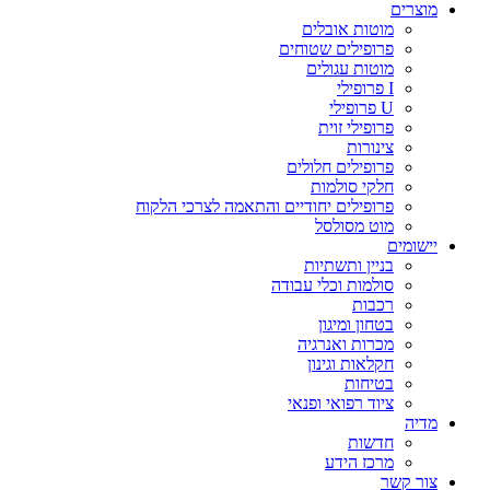
מוצרים
מוטות אובלים
פרופילים שטוחים
מוטות עגולים
I פרופילי
U פרופילי
פרופילי זוית
צינורות
פרופילים חלולים
חלקי סולמות
פרופילים יחודיים והתאמה לצרכי הלקוח
מוט מסולסל
יישומים
בניין ותשתיות
סולמות וכלי עבודה
רכבות
בטחון ומיגון
מכרות ואנרגיה
חקלאות וגינון
בטיחות
ציוד רפואי ופנאי
מדיה
חדשות
מרכז הידע
צור קשר