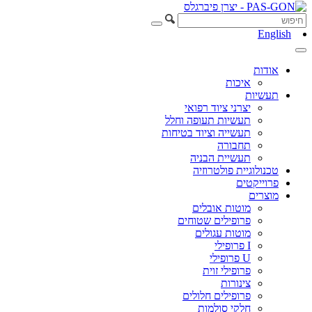
English
אודות
איכות
תעשיות
יצרני ציוד רפואי
תעשיות תעופה וחלל
תעשייה וציוד בטיחות
תחבורה
תעשיית הבניה
טכנולוגיית פולטרוזיה
פרוייקטים
מוצרים
מוטות אובלים
פרופילים שטוחים
מוטות עגולים
I פרופילי
U פרופילי
פרופילי זוית
צינורות
פרופילים חלולים
חלקי סולמות