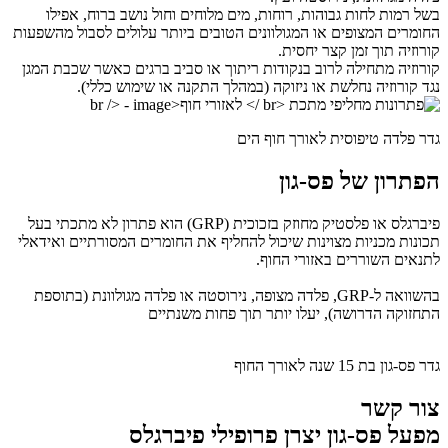
בשל רמות לחות גבוהות, רוחות, מים מלוחים וחול נושב ברוח, אפילו
החומרים המצופים או המגולוונים הטובים ביותר עלולים לסבול מהשפעות
קורוזיה תוך זמן קצר יחסית.
קורוזיה מתחילה לרוב בנקודות ריתוך או סביב ברגים כאשר שכבת המגן
נגד קורוזיה נחלשת או ניזוקה (במהלך התקנה או שימוש כללי).
גדר פלדה טיפוסית לאורך חוף הים
הפתרון של פס-גון
פיברגלס או פלסטיק מחוזק בזכוכית (GRP) הוא פתרון לא מתכתי בעל
תכונות מכניות מצוינות שיכול להחליף את החומרים המסורתיים ואידאלי
לתנאים השוררים באזורי החוף.
בהשוואה ל-GRP, פלדה מצופה, נירוסטה או פלדה מגולוונת (בתוספת
התחזוקה הדרושה), יעלו יותר תוך פחות משנתיים
גדר פס-גון בת 15 שנה לאורך החוף
צור קשר
מפעל פס-גון יצרן פרופילי פיברגלס