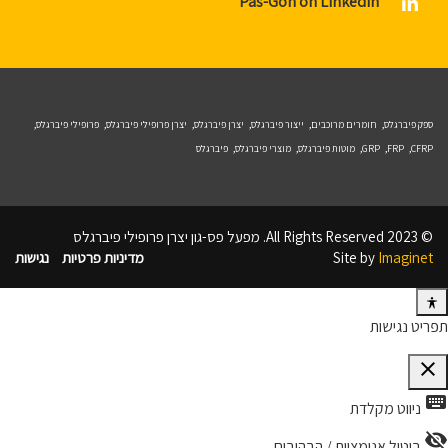
Pas-Gon on Linkedin
ספק פיברגלס,
חומרים מרוכבים,
ייצור פיברגלס,
יצרן פיברגלס,
יצרן פרופילי פיברגלס,
פרופילי פיברגלס,
CFRP,
FRP,
GRP,
מוטות פיברגלס,
מוצרי פיברגלס,
פיברגלס
© 2023 All Rights Reserved. מפעל פס-גון יצרן פרופילי פיברגלס
Imaginet
Site by
מדיניות פרטיות
נגישות
תפריט נגישות
close
פתיחה וסגירה של תפריט הנגישות
keyboard
ניווט מקלדת
visibility_off
ביטול אנימציות / הבהובים